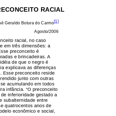
RECONCEITO RACIAL
[1]
ué Geraldo Botura do Carmo
Agosto/2006
ceito racial, no caso
te em três dimensões: a
 Esse preconceito é
piadas e brincadeiras. A
 idéia de que o negro é
ia explicava as diferenças
al. Esse preconceito reside
prendido junto com outras
ai se acumulando em todos
ra infância. “O preconceito
o de inferioridade gestado a
e subalternidade entre
se quatrocentos anos de
odelo econômico e social,