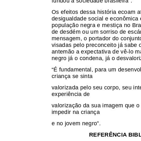
fundou a sociedade brasileira”.
Os efeitos dessa história ecoam a
desigualdade social e econômica 
população negra e mestiça no Bra
de desdém ou um sorriso de escár
mensagem, o portador do conjunto 
visadas pelo preconceito já sabe 
antemão a expectativa de vê-lo ma
negro já o condena, já o desvaloriz
“É fundamental, para um desenvol
criança se sinta
valorizada pelo seu corpo, seu int
experiência de
valorização da sua imagem que o p
impedir na criança
e no jovem negro”.
REFERÊNCIA BIB