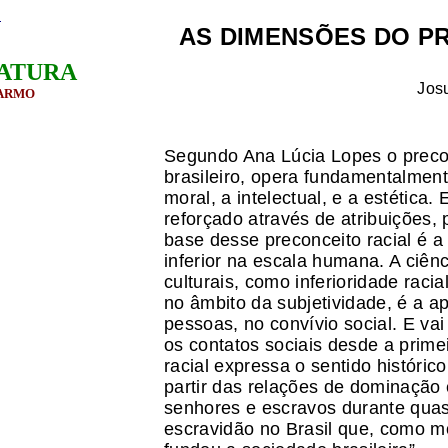
L
AS DIMENSÕES DO P
ATURA
Jos
CARMO
Segundo Ana Lúcia Lopes o precon
brasileiro, opera fundamentalmen
moral, a intelectual, e a estética.
reforçado através de atribuições, 
base desse preconceito racial é a
inferior na escala humana. A ciênc
culturais, como inferioridade raci
no âmbito da subjetividade, é a a
pessoas, no convívio social. E v
os contatos sociais desde a primei
racial expressa o sentido históric
partir das relações de dominação 
senhores e escravos durante qua
escravidão no Brasil que, como m