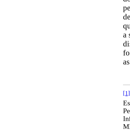
pe
de
qu
a 
di
fo
as
[1]
Es
Pe
In
M