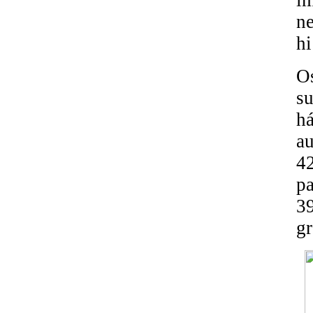
ne
hi
Os
su
há
a
4
pa
39
gr