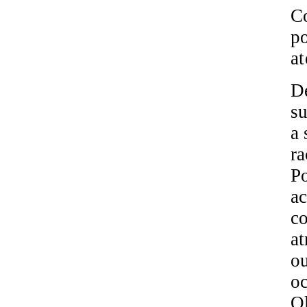
C
po
at
De
su
a 
ra
Po
ac
co
at
ou
o
Ol