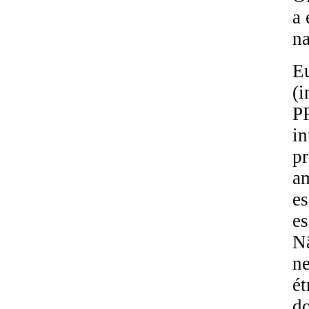
a 
na
Eu
(i
P
in
pr
am
es
es
Nã
ne
ét
do