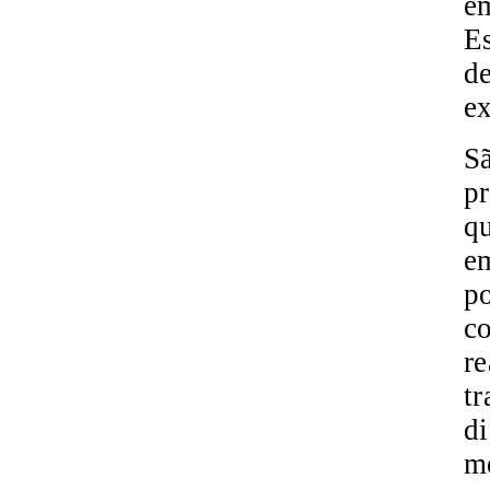
em
Es
de
ex
Sã
pr
qu
e
po
co
re
tr
di
me