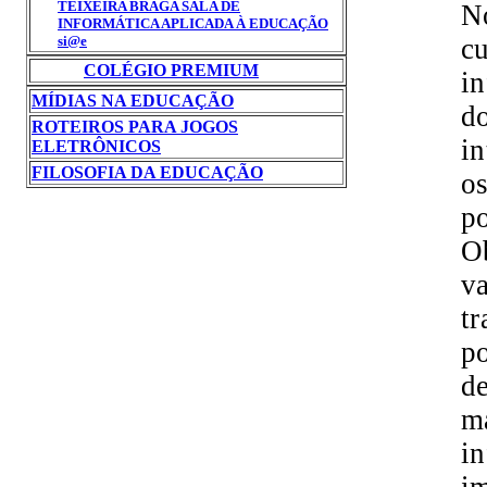
TEIXEIRA BRAGA SALA DE
N
INFORMÁTICA APLICADA À EDUCAÇÃO
cu
si@e
COLÉGIO PREMIUM
in
MÍDIAS NA EDUCAÇÃO
do
ROTEIROS PARA JOGOS
in
ELETRÔNICOS
FILOSOFIA DA EDUCAÇÃO
os
p
O
va
tr
po
de
ma
in
i