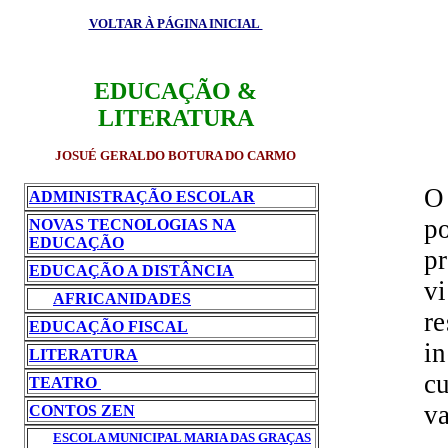
VOLTAR À PÁGINA INICIAL
EDUCAÇÃO &
LITERATURA
JOSUÉ GERALDO BOTURA DO CARMO
O 
ADMINISTRAÇÃO ESCOLAR
po
NOVAS TECNOLOGIAS NA
EDUCAÇÃO
p
EDUCAÇÃO A DISTÂNCIA
vi
AFRICANIDADES
re
EDUCAÇÃO FISCAL
in
LITERATURA
cu
TEATRO
va
CONTOS ZEN
ESCOLA MUNICIPAL MARIA DAS GRAÇAS