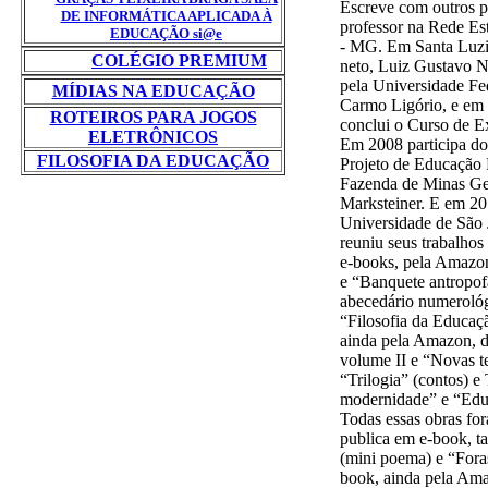
Escreve com outros pa
DE INFORMÁTICA APLICADA À
professor na Rede Es
EDUCAÇÃO si@e
- MG. Em Santa Luzia
COLÉGIO PREMIUM
neto, Luiz Gustavo N
pela Universidade F
MÍDIAS NA EDUCAÇÃO
Carmo Ligório, e em 
ROTEIROS PARA JOGOS
conclui o Curso de E
ELETRÔNICOS
Em 2008 participa do
FILOSOFIA DA EDUCAÇÃO
Projeto de Educação 
Fazenda de Minas Ge
Marksteiner. E em 20
Universidade de São 
reuniu seus trabalhos
e-books, pela Amazon
e “Banquete antropof
abecedário numerológ
“Filosofia da Educaç
ainda pela Amazon, d
volume II e “Novas t
“Trilogia” (contos) e
modernidade” e “Edu
Todas essas obras fo
publica em e-book, t
(mini poema) e “Fora
book, ainda pela Am