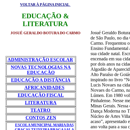
VOLTAR À PÁGINA INICIAL
EDUCAÇÃO &
LITERATURA
Josué Geraldo Botura
JOSUÉ GERALDO BOTURA DO CARMO
de São Paulo, no dia
Carmo. Frequentou o J
Ensino Fundamental a
sua cidade natal. Esc
encenada em sua cida
ADMINISTRAÇÃO ESCOLAR
por dois anos na cid
NOVAS TECNOLOGIAS NA
Algodão de Aparecid
EDUCAÇÃO
Alto Paraíso de Goiás
inspirado no livro “
EDUCAÇÃO A DISTÂNCIA
Lucis Novaes na cida
AFRICANIDADES
Novaes do Carmo, na 
EDUCAÇÃO FISCAL
Lúmen. Em 1980 volta
Pinhalense. Nesse m
LITERATURA
Minas Gerais. Nessa 
TEATRO
Dança Moderna no Tr
Núcleo de Artes Villa
CONTOS ZEN
acaso”, apresentado 
ESCOLA MUNICIPAL MARIA DAS
ano volta para a sua 
GRAÇAS TEIXEIRA BRAGA SALA